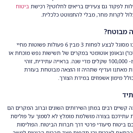
ות לפקוד גם צעירים בריאים לחלוטין? רכישת
ביטוח
ול לקרות מחר, מבלי להתמוטט כלכלית.
ה מבוטח?
המטופל הסיעודי הוא זה אשר הוכח לגביו כי הוא אינו מסוגל לבצע לפחות 3 מבין 6 פעולות פשוטות מחיי
וכו') ובאופן אוטומטי במקרים של תשישות נפש מוכחת או
אלצהיימר. עלות הטיפול הסיעודי מסתכמת ביותר מ- 100,000 שקלים מדי שנה. בראייה עתידית, זוהי
ת מאתנו ועדיף שתהיה זו הוצאה מבוטחת בעזרת
לל מימון אשפוזים במידת הצורך.
תיד
ה קשיים רבים במתן השירותים השונים וברוב המקרים הם
ת עתידכם בצורה מושלמת מומלץ לא לסמוך על פוליסת
 ביטוח סיעודי פרטי דרך חברות הביטוח. הפוליסות
בהתאם לצרכים והן תקפות מצד חברות הביטוח למשך