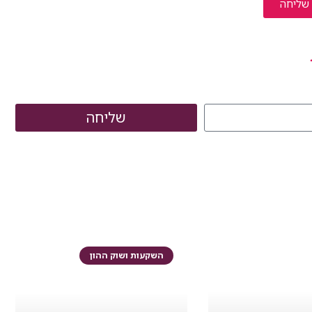
שליחה
שליחה
השקעות ושוק ההון