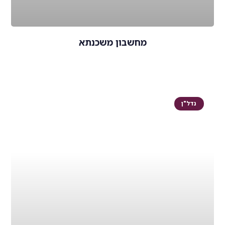
מחשבון משכנתא
נדל"ן