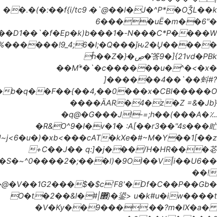
���Wh��6�����ң%̾Nǿ{2p]!bW/Q���T��p�x�i�+\�}