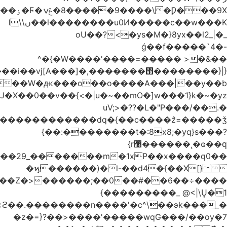
�_���ϩ��.��������n����'�c^\��эk>���<�=�A�����'�O~�N����ǯ���O������ݶ���Y�&�g!l�]������i�<�>+�U�u�ᦲw���ϛ��ɍ�.ζ󭇇�ک28��?