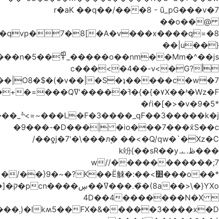
�A�v���x����q=�8]8�7�RH��.�c�����|uGA��η*�Jw�������9�E��p���Wz����v;���=�qvp�חW��i<���=}4OGࠎh��x3�#