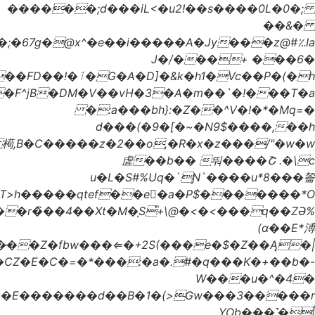
���z@#؉Iabd�:a$]Ce��j{:lw~}zh:��A�kO��l1�fY38�ʠ�O��w0=W�U��0���%J��43O����xKS�P�t�;�67g�@x^�e��i�����A�Jy����*/