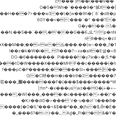
�^{��=�W{���_����:�c����E