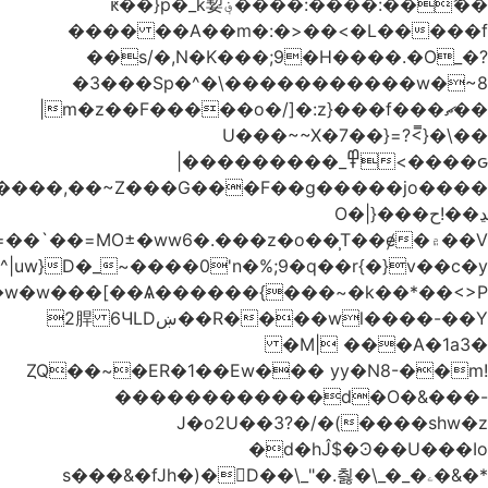
�Kn�{p#^οlm�����Ë����h{%G_W�J�zɗ�>��������@Ϯ�"àe����9�A��?