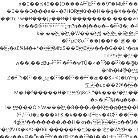
Ş��#�T,Sa�%xo�1RW@Ή2